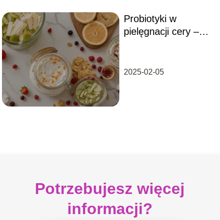
Probiotyki w
pielęgnacji cery –
dlaczego warto je
dodać do
codziennych
2025-02-05
zabiegów?
Potrzebujesz więcej
informacji?