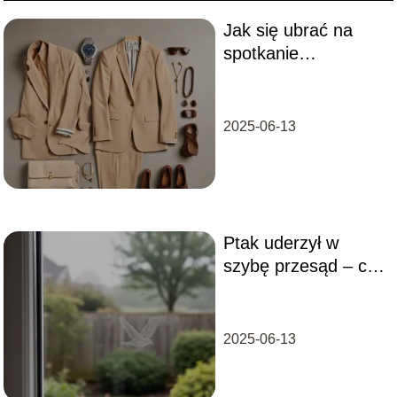
Jak się ubrać na
spotkanie
rekrutacyjne?
Porady dla różnych
sektorów
2025-06-13
Ptak uderzył w
szybę przesąd – co
to oznacza?
2025-06-13