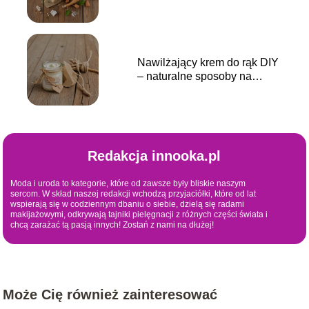
Nawilżający krem do rąk DIY
– naturalne sposoby na
gładką skórę
Redakcja innooka.pl
Moda i uroda to kategorie, które od zawsze były bliskie naszym
sercom. W skład naszej redakcji wchodzą przyjaciółki, które od lat
wspierają się w codziennym dbaniu o siebie, dzielą się radami
makijażowymi, odkrywają tajniki pielęgnacji z różnych części świata i
chcą zarażać tą pasją innych! Zostań z nami na dłużej!
Może Cię również zainteresować