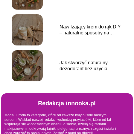
Nawilżający krem do rąk DIY
– naturalne sposoby na
gładką skórę
Jak stworzyć naturalny
dezodorant bez użycia
chemikaliów?
Redakcja innooka.pl
Moda i uroda to kategorie, które od zawsze były bliskie naszym
sercom. W skład naszej redakcji wchodzą przyjaciółki, które od lat
wspierają się w codziennym dbaniu o siebie, dzielą się radami
makijażowymi, odkrywają tajniki pielęgnacji z różnych części świata i
chcą zarażać tą pasją innych! Zostań z nami na dłużej!