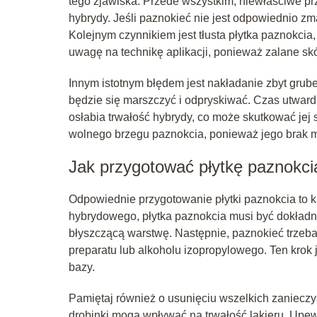
tego zjawiska. Przede wszystkim, niewłaściwe p
hybrydy. Jeśli paznokieć nie jest odpowiednio zma
Kolejnym czynnikiem jest tłusta płytka paznokcia
uwagę na technikę aplikacji, ponieważ zalane s
Innym istotnym błędem jest nakładanie zbyt grubej
będzie się marszczyć i odpryskiwać. Czas utward
osłabia trwałość hybrydy, co może skutkować jej
wolnego brzegu paznokcia, ponieważ jego brak
Jak przygotować płytkę paznokci
Odpowiednie przygotowanie płytki paznokcia to 
hybrydowego, płytka paznokcia musi być dokładnie
błyszczącą warstwę. Następnie, paznokieć trzeba
preparatu lub alkoholu izopropylowego. Ten krok 
bazy.
Pamiętaj również o usunięciu wszelkich zaniecz
drobinki mogą wpływać na trwałość lakieru. Upewn