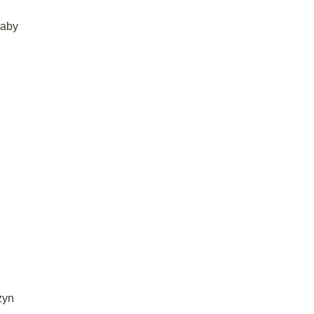
 aby
zyn