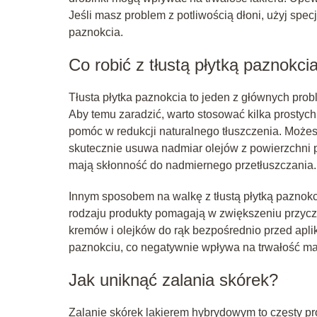
Jeśli masz problem z potliwością dłoni, użyj spe
paznokcia.
Co robić z tłustą płytką paznokci
Tłusta płytka paznokcia to jeden z głównych pro
Aby temu zaradzić, warto stosować kilka prostyc
pomóc w redukcji naturalnego tłuszczenia. Możes
skutecznie usuwa nadmiar olejów z powierzchni p
mają skłonność do nadmiernego przetłuszczania.
Innym sposobem na walkę z tłustą płytką paznok
rodzaju produkty pomagają w zwiększeniu przycz
kremów i olejków do rąk bezpośrednio przed apl
paznokciu, co negatywnie wpływa na trwałość ma
Jak uniknąć zalania skórek?
Zalanie skórek lakierem hybrydowym to częsty p