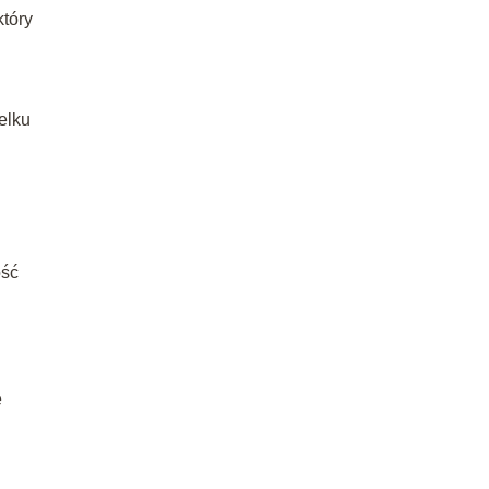
który
elku
.
ość
e