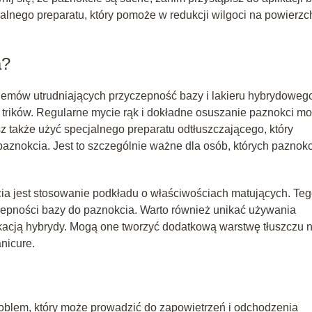
cjalnego preparatu, który pomoże w redukcji wilgoci na powierzc
a?
blemów utrudniających przyczepność bazy i lakieru hybrydoweg
h trików. Regularne mycie rąk i dokładne osuszanie paznokci m
z także użyć specjalnego preparatu odtłuszczającego, który
aznokcia. Jest to szczególnie ważne dla osób, których paznok
cia jest stosowanie podkładu o właściwościach matujących. Te
epności bazy do paznokcia. Warto również unikać używania
ikacją hybrydy. Mogą one tworzyć dodatkową warstwę tłuszczu 
nicure.
roblem, który może prowadzić do zapowietrzeń i odchodzenia