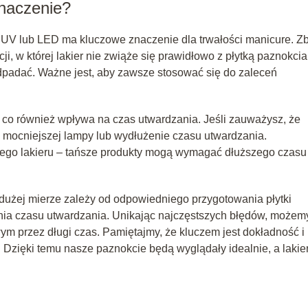
naczenie?
UV lub LED ma kluczowe znaczenie dla trwałości manicure. Zb
i, w której lakier nie zwiąże się prawidłowo z płytką paznokci
dpadać. Ważne jest, aby zawsze stosować się do zaleceń
 co również wpływa na czas utwardzania. Jeśli zauważysz, że
p mocniejszej lampy lub wydłużenie czasu utwardzania.
ego lakieru – tańsze produkty mogą wymagać dłuższego czasu
użej mierze zależy od odpowiedniego przygotowania płytki
gania czasu utwardzania. Unikając najczęstszych błędów, możem
ym przez długi czas. Pamiętajmy, że kluczem jest dokładność i
 Dzięki temu nasze paznokcie będą wyglądały idealnie, a lakie