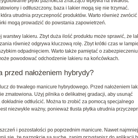
rzygotowanie płytki paznokcia znacząco wpływa na trwałość
towiony i odtłuszczony, baza i lakier mogą się nie trzymać.
, która utrudnia przyczepność produktów. Warto również zwrócić
kórki mogą prowadzić do powstania zapowietrzeń.
 warstwy lakieru. Zbyt duża ilość produktu może sprawić, że la
zania również odgrywa kluczową rolę. Zbyt krótki czas w lampi
 szybkim odpadnięciem. Warto także pamiętać o zabezpieczeniu
 może powodować odchodzenie lakieru na końcówkach.
a przed nałożeniem hybrydy?
klucz do trwałego manicure hybrydowego. Przed nałożeniem lak
 zmatowiona. Użyj pilnika o delikatnej gradacji, aby usunąć
 dokładnie odtłuścić. Można to zrobić za pomocą specjalnego
jest niezwykle ważny, ponieważ tłusta płytka utrudnia przyczep
yszczeń i pozostałości po poprzednim manicure. Nawet najmnie
ij się, że paznokcie są suche, zanim przystąpisz do aplikacji b