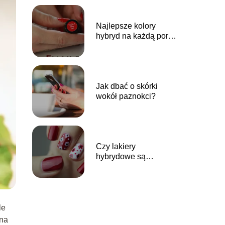
Najlepsze kolory
hybryd na każdą porę
roku
Jak dbać o skórki
wokół paznokci?
Czy lakiery
hybrydowe są
bezpieczne dla płytki
paznokcia?
le
 na